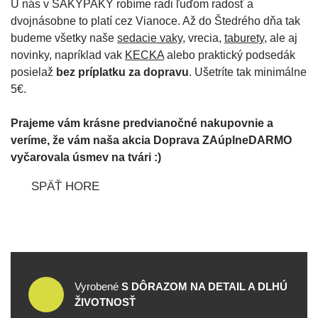
U nás v SAKYPAKY robíme radi ľuďom radosť a
dvojnásobne to platí cez Vianoce. Až do Štedrého dňa tak
budeme všetky naše
sedacie vaky
, vrecia,
taburety
, ale aj
novinky, napríklad vak
KECKA
alebo praktický podsedák
posielaž
bez príplatku za dopravu
. Ušetríte tak minimálne
5€.
Prajeme vám krásne predvianočné nakupovnie a
veríme, že vám naša akcia Doprava ZAúplneDARMO
vyčarovala úsmev na tvári :)
SPÄŤ HORE
Vyrobené
S DÔRAZOM NA DETAIL A DLHÚ
ŽIVOTNOSŤ