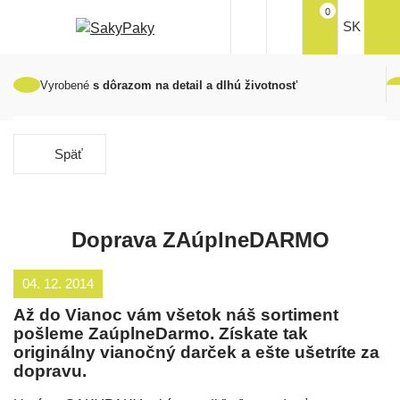
0
SK
Vyrobené
s dôrazom na detail a dlhú životnosť
Späť
Doprava ZAúplneDARMO
04. 12. 2014
Až do Vianoc vám všetok náš sortiment
pošleme ZaúplneDarmo. Získate tak
originálny vianočný darček a ešte ušetríte za
dopravu.