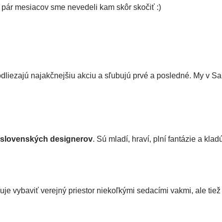
do pár mesiacov sme nevedeli kam skôr skočiť :)
odliezajú najakčnejšiu akciu a sľubujú prvé a posledné. My v 
 slovenských designerov
. Sú mladí, hraví, plní fantázie a kla
buje vybaviť verejný priestor niekoľkými sedacími vakmi, ale ti