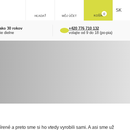
SK
0
KOŠÍK
HĽADAŤ
MÔJ ÚČET
ako 30 rokov
+420 776 710 132
ie dielne
volajte od 9 do 18 (po-pia)
rené a preto sme si ho vtedy vyrobili sami. A asi sme už