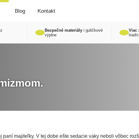
Blog
Kontakt
z
Bezpečné materiály
i guličkové
Viac 
výplne
tradíc
imizmom.
 paní majiteľky. V tej dobe ešte sedacie vaky neboli vôbec rozší