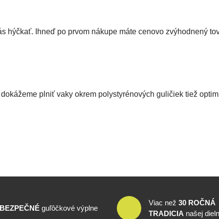
 hýčkať. Ihneď po prvom nákupe máte cenovo zvýhodnený tovar 
dokážeme plniť vaky okrem polystyrénových guličiek tiež optim
Viac než
30 ROČNÁ
BEZPEČNÉ
guľôčkové výplne
TRADICIA
našej diel