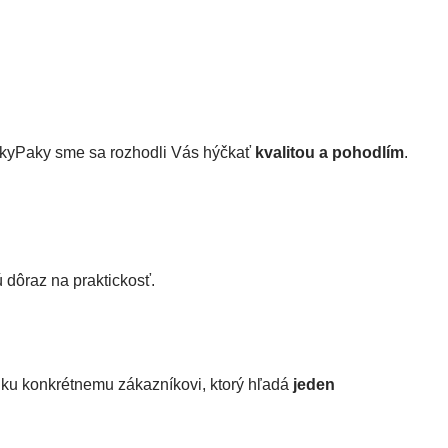
SakyPaky sme sa rozhodli Vás hýčkať
kvalitou a pohodlím
.
dú dôraz na praktickosť.
ež ku konkrétnemu zákazníkovi, ktorý hľadá
jeden