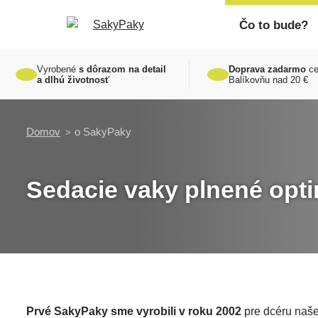
Čo to bude?
Vyrobené
s dôrazom na detail
Doprava zadarmo
ce
a dlhú životnosť
Balíkovňu nad 20 €
Domov
o SakyPaky
Sedacie vaky plnené opt
Prvé SakyPaky sme vyrobili v roku 2002
pre dcéru našej