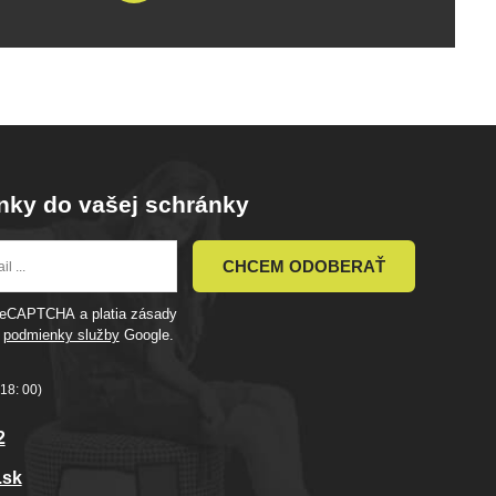
nky do vašej schránky
CHCEM ODOBERAŤ
 reCAPTCHA a platia zásady
a
podmienky služby
Google.
18: 00)
2
.sk