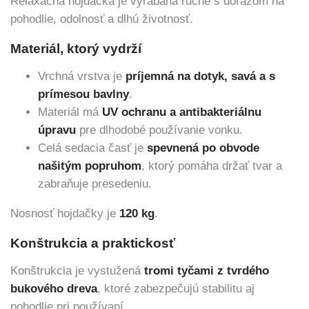
Relaxačná hojdačka je vyrábaná ručne s dôrazom na
pohodlie, odolnosť a dlhú životnosť.
Materiál, ktorý vydrží
Vrchná vrstva je
príjemná na dotyk, savá a s
prímesou bavlny
.
Materiál má
UV ochranu a antibakteriálnu
úpravu
pre dlhodobé používanie vonku.
Celá sedacia časť je
spevnená po obvode
našitým popruhom
, ktorý pomáha držať tvar a
zabraňuje presedeniu.
Nosnosť hojdačky je
120 kg
.
Konštrukcia a praktickosť
Konštrukcia je vystužená
tromi tyčami z tvrdého
bukového dreva
, ktoré zabezpečujú stabilitu aj
pohodlie pri používaní.