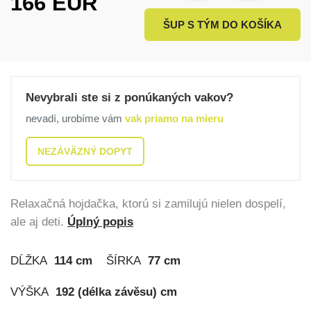
166
EUR
ŠUP S TÝM DO KOŠÍKA
Nevybrali ste si z ponúkaných vakov?
nevadí, urobíme vám
vak priamo na mieru
NEZÁVÄZNÝ DOPYT
Relaxačná hojdačka, ktorú si zamilujú nielen dospelí,
ale aj deti.
Úplný popis
DĹŽKA
114 cm
ŠÍRKA
77 cm
VÝŠKA
192 (délka závěsu) cm