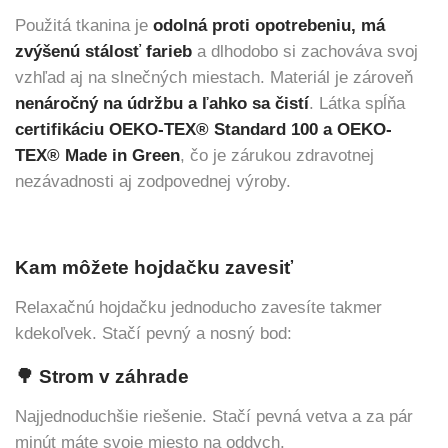
Použitá tkanina je
odolná proti opotrebeniu, má
zvýšenú stálosť farieb
a dlhodobo si zachováva svoj
vzhľad aj na slnečných miestach. Materiál je zároveň
nenáročný na údržbu a ľahko sa čistí
. Látka spĺňa
certifikáciu OEKO-TEX® Standard 100 a OEKO-
TEX® Made in Green
, čo je zárukou zdravotnej
nezávadnosti aj zodpovednej výroby.
Kam môžete hojdačku zavesiť
Relaxačnú hojdačku jednoducho zavesíte takmer
kdekoľvek. Stačí pevný a nosný bod:
🌳 Strom v záhrade
Najjednoduchšie riešenie. Stačí pevná vetva a za pár
minút máte svoje miesto na oddych.