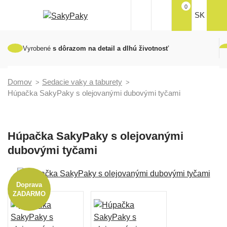
0
SK
Vyrobené
s dôrazom na detail a dlhú životnosť
Domov
Sedacie vaky a taburety
Húpačka SakyPaky s olejovanými dubovými tyčami
Húpačka SakyPaky s olejovanými
dubovými tyčami
Doprava
ZADARMO