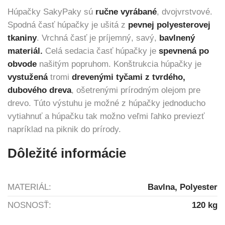
Húpačky SakyPaky sú
ručne vyrábané
, dvojvrstvové.
Spodná časť húpačky je ušitá z
pevnej polyesterovej
tkaniny
. Vrchná časť je príjemný, savý,
bavlnený
materiál.
Celá sedacia časť húpačky je
spevnená po
obvode
našitým popruhom. Konštrukcia húpačky je
vystužená
tromi
drevenými tyčami z tvrdého,
dubového dreva
, ošetrenými prírodným olejom pre
drevo. Túto výstuhu je možné z húpačky jednoducho
vytiahnuť a húpačku tak možno veľmi ľahko previezť
napríklad na piknik do prírody.
Dôležité informácie
MATERIÁL:
Bavlna, Polyester
NOSNOSŤ:
120 kg