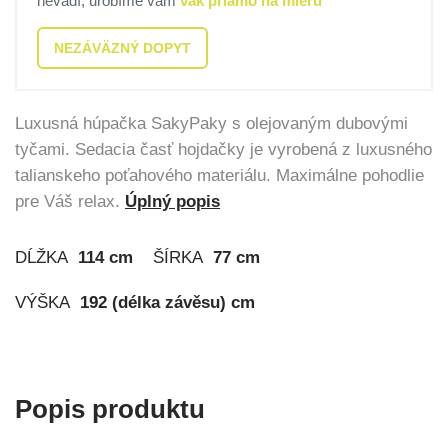
nevadí, urobíme vám
vak priamo na mieru
NEZÁVÄZNÝ DOPYT
Luxusná húpačka SakyPaky s olejovaným dubovými
tyčami. Sedacia časť hojdačky je vyrobená z luxusného
talianskeho poťahového materiálu. Maximálne pohodlie
pre Váš relax.
Úplný popis
DĹŽKA
114 cm
ŠÍRKA
77 cm
VÝŠKA
192 (délka závěsu) cm
Popis produktu