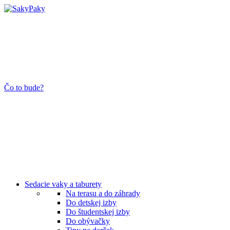
Čo to bude?
Sedacie vaky a taburety
Na terasu a do záhrady
Do detskej izby
Do študentskej izby
Do obývačky