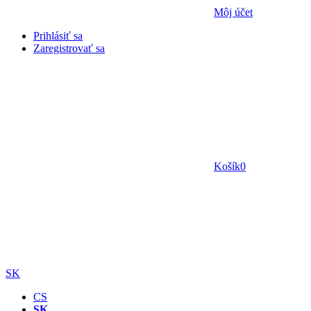
Môj účet
Prihlásiť sa
Zaregistrovať sa
Košík
0
SK
CS
SK