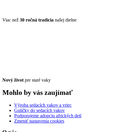
Viac než
30 ročná tradicia
našej dielne
Nový život
pre staré vaky
Mohlo by vás zaujímať
Výroba sedacích vakov a vriec
Guličky do sedacích vakov
Podporujeme adopciu afrických detí
Zmeniť nastavenia cookies