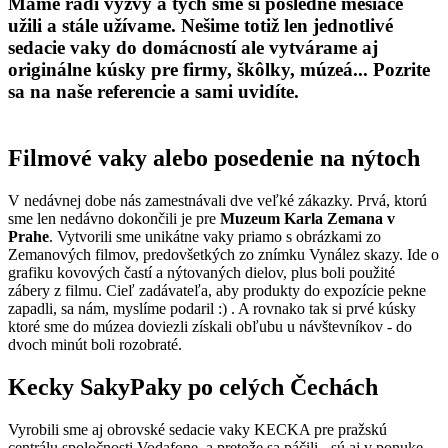
Máme radi výzvy a tých sme si posledné mesiace
užili a stále užívame. Nešime totiž len jednotlivé
sedacie vaky do domácností ale vytvárame aj
originálne kúsky pre firmy, škôlky, múzeá... Pozrite
sa na naše referencie a sami uvidíte.
Filmové vaky alebo posedenie na nýtoch
V nedávnej dobe nás zamestnávali dve veľké zákazky. Prvá, ktorú
sme len nedávno dokončili je pre
Muzeum Karla Zemana v
Prahe
. Vytvorili sme unikátne vaky priamo s obrázkami zo
Zemanových filmov, predovšetkých zo znímku Vynález skazy. Ide o
grafiku kovových častí a nýtovaných dielov, plus boli použité
zábery z filmu. Cieľ zadávateľa, aby produkty do expozície pekne
zapadli, sa nám, myslíme podaril :) . A rovnako tak si prvé kúsky
ktoré sme do múzea doviezli získali obľubu u návštevníkov - do
dvoch minút boli rozobraté.
Kecky SakyPaky po celých Čechách
Vyrobili sme aj obrovské sedacie vaky KECKA pre pražskú
centrálu spoločnosti Vodafone, a pretože sa páčili - sú aj v ponuke