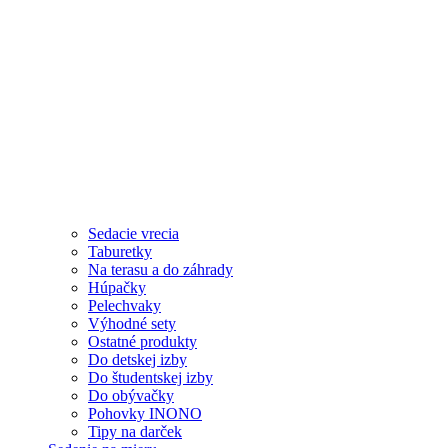
Sedacie vrecia
Taburetky
Na terasu a do záhrady
Húpačky
Pelechvaky
Výhodné sety
Ostatné produkty
Do detskej izby
Do študentskej izby
Do obývačky
Pohovky INONO
Tipy na darček