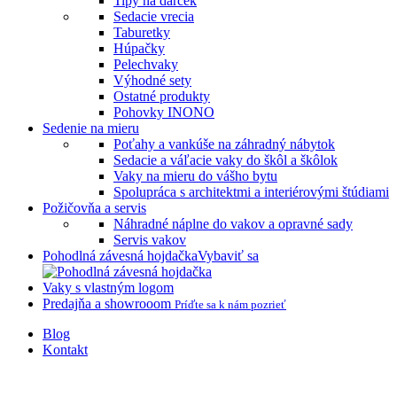
Tipy na darček
Sedacie vrecia
Taburetky
Húpačky
Pelechvaky
Výhodné sety
Ostatné produkty
Pohovky INONO
Sedenie na mieru
Poťahy a vankúše na záhradný nábytok
Sedacie a váľacie vaky do škôl a škôlok
Vaky na mieru do vášho bytu
Spolupráca s architektmi a interiérovými štúdiami
Požičovňa a servis
Náhradné náplne do vakov a opravné sady
Servis vakov
Pohodlná závesná hojdačka
Vybaviť sa
Vaky s vlastným logom
Predajňa a showrooom
Príďte sa k nám pozrieť
Blog
Kontakt