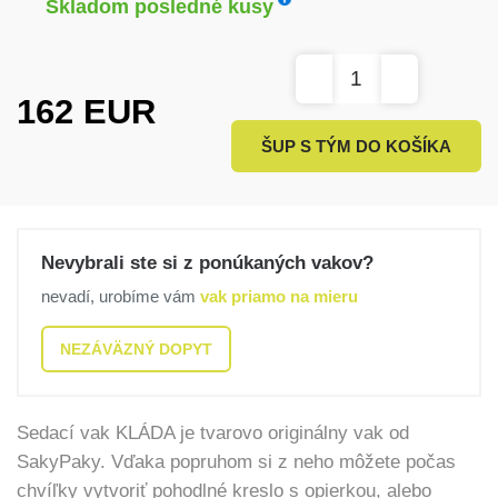
Skladom posledné kusy
162
EUR
ŠUP S TÝM DO KOŠÍKA
Nevybrali ste si z ponúkaných vakov?
nevadí, urobíme vám
vak priamo na mieru
NEZÁVÄZNÝ DOPYT
Sedací vak KLÁDA je tvarovo originálny vak od
SakyPaky. Vďaka popruhom si z neho môžete počas
chvíľky vytvoriť pohodlné kreslo s opierkou, alebo