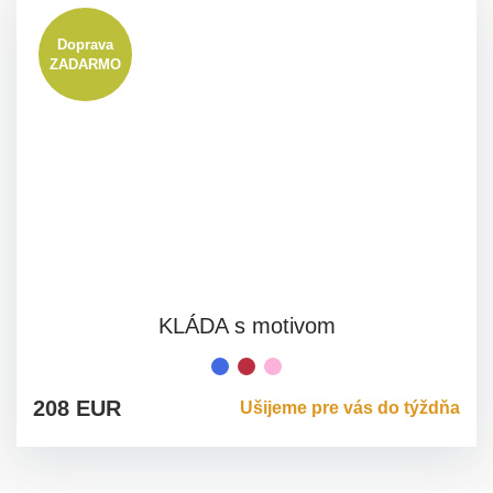
Doprava
ZADARMO
KLÁDA s motivom
Duha
bodka
bodka
červená
ružová
208 EUR
Ušijeme pre vás do týždňa