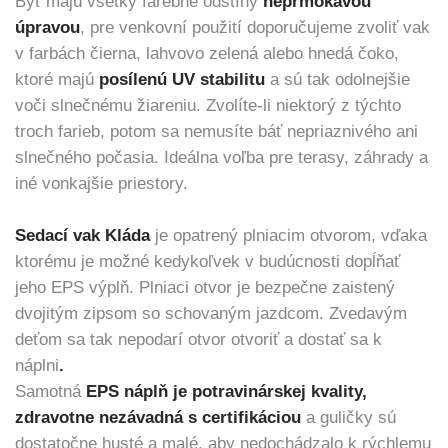
Byť majú všetky farebné odstíny
neprmokavou
úpravou
, pre venkovní použití doporučujeme zvoliť vak
v farbách čierna, lahvovo zelená alebo hnedá čoko,
ktoré majú
posílenú UV stabilitu
a sú tak odolnejšie
voči slnečnému žiareniu. Zvolíte-li niektorý z týchto
troch farieb, potom sa nemusíte báť nepriaznivého ani
slnečného počasia. Ideálna voľba pre terasy, záhrady a
iné vonkajšie priestory.​​​​
Sedací vak Kláda
je opatrený plniacim otvorom, vďaka
ktorému je možné kedykoľvek v budúcnosti dopĺňať
jeho EPS výplň. Plniaci otvor je bezpečne zaistený
dvojitým zipsom so schovaným jazdcom. Zvedavým
deťom sa tak nepodarí otvor otvoriť a dostať
sa k
náplni
.
Samotná
EPS náplň je potravinárskej kvality,
zdravotne nezávadná s certifikáciou
a guličky sú
dostatočne husté a malé, aby nedochádzalo k rýchlemu