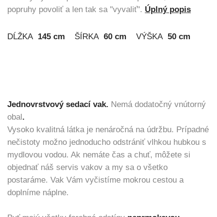
popruhy povoliť a len tak sa "vyvaliť".
Úplný popis
DĹŽKA
145 cm
ŠÍRKA
60 cm
VÝŠKA
50 cm
Jednovrstvový sedací vak.
Nemá dodatočný vnútorný
obal
.
Vysoko kvalitná látka je nenáročná na údržbu. Prípadné
nečistoty možno jednoducho odstrániť vlhkou hubkou s
mydlovou vodou. Ak nemáte čas a chuť, môžete si
objednať náš servis vakov a my sa o všetko
postaráme. Vak Vám vyčistíme mokrou cestou a
doplníme náplne.